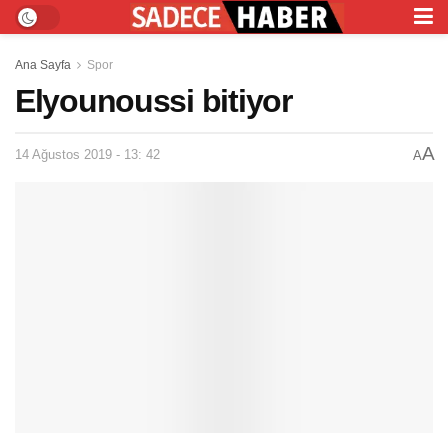
Ana Sayfa
Spor
Elyounoussi bitiyor
A
14 Ağustos 2019 - 13: 42
A