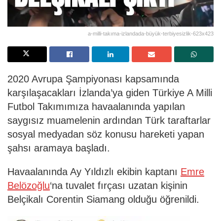
a-milli-takıma-izlandada-büyük-terbiyesizlik-623x423
2020 Avrupa Şampiyonası kapsamında
karşılaşacakları İzlanda’ya giden Türkiye A Milli
Futbol Takımımıza havaalanında yapılan
saygısız muamelenin ardından Türk taraftarlar
sosyal medyadan söz konusu hareketi yapan
şahsı aramaya başladı.
Havaalanında Ay Yıldızlı ekibin kaptanı
Emre
Belözoğlu
‘na tuvalet fırçası uzatan kişinin
Belçikalı Corentin Siamang olduğu öğrenildi.