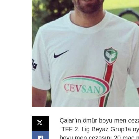
Çalar’ın ömür boyu men cezası
TFF 2. Lig Beyaz Grup’ta oy
boyu men cezasını 20 maç m