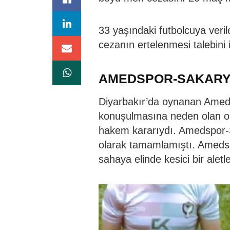
33 yaşındaki futbolcuya veril
cezanın ertelenmesi talebini 
AMEDSPOR-SAKARY
Diyarbakır’da oynanan Amed
konuşulmasına neden olan ol
hakem kararıydı. Amedspor-S
olarak tamamlamıştı. Amedsp
sahaya elinde kesici bir aletl