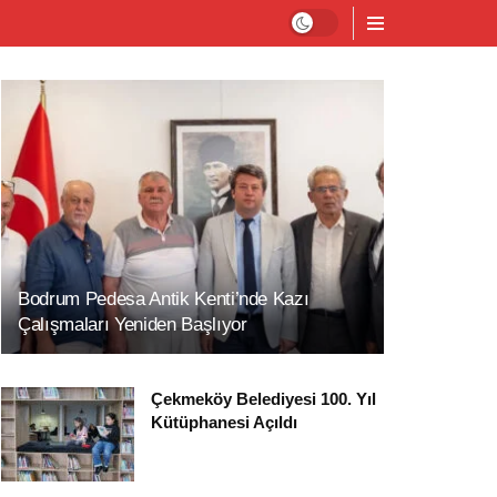
Bodrum Pedesa Antik Kenti’nde Kazı
Çalışmaları Yeniden Başlıyor
Çekmeköy Belediyesi 100. Yıl
Kütüphanesi Açıldı