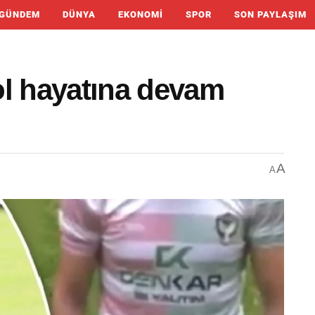
GÜNDEM
DÜNYA
EKONOMI
SPOR
SON PAYLAŞIM
ol hayatına devam
A
A