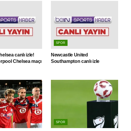
SPOR
elsea canlı izle!
Newcastle United
verpool Chelsea maçı
Southampton canlı izle
SPOR