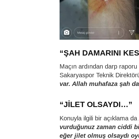
“ŞAH DAMARINI KE
Maçın ardından darp raporu 
Sakaryaspor Teknik Direktörü 
var. Allah muhafaza şah d
“JİLET OLSAYDI…”
Konuyla ilgili bir açıklama 
vurduğunuz zaman ciddi bi
eğer jilet olmuş olsaydı o