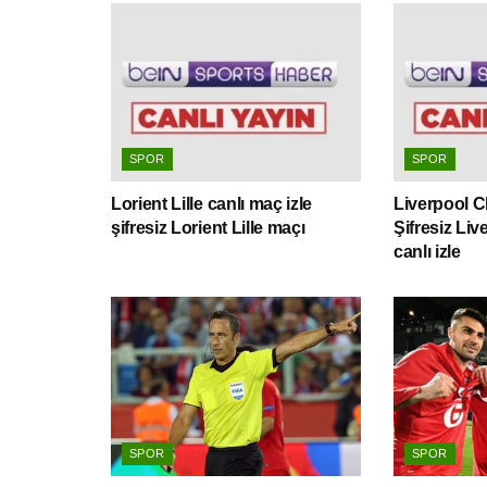
SPOR
SPOR
Lorient Lille canlı maç izle
Liverpool Ch
şifresiz Lorient Lille maçı
Şifresiz Li
canlı izle
SPOR
SPOR