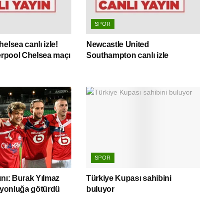
SPOR
elsea canlı izle!
Newcastle United
verpool Chelsea maçı
Southampton canlı izle
SPOR
ını: Burak Yılmaz
Türkiye Kupası sahibini
piyonluğa götürdü
buluyor