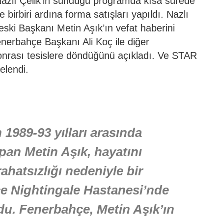
Nazlı Çelik’in sunduğu programda kısa sürede
birbiri ardına forma satışları yapıldı. Nazlı
ki Başkanı Metin Aşık’ın vefat haberini
nerbahçe Başkanı Ali Koç ile diğer
sonrası tesislere döndüğünü açıkladı. Ve STAR
elendi.
1989-93 yılları arasında
pan Metin Aşık, hayatını
rahatsızlığı nedeniyle bir
ce Nightingale Hastanesi’nde
du. Fenerbahçe, Metin Aşık’ın