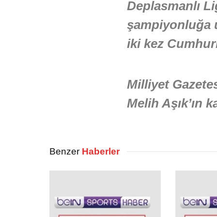
Deplasmanlı Lig
şampiyonluğa u
iki kez Cumhur
Milliyet Gazete
Melih Aşık’ın k
Benzer
Haberler