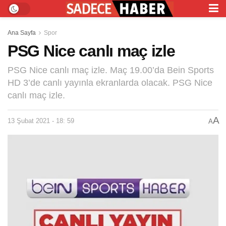
Ana Sayfa
Spor
PSG Nice canlı maç izle
PSG Nice canlı maç izle. Maç 19.00’da Bein Sports
HD 3’de canlı yayınla ekranlarda olacak. PSG Nice
canlı maç izle.
A
13 Şubat 2021 - 18: 59
A