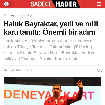
Ana Sayfa
Teknoloji
Haluk Bayraktar, yerli ve milli
kartı tanıttı: Önemli bir adım
Gaziantep’te düzenlenen TEKNOFEST 2020'ye
katılan Türkiye Teknoloji Takımı Vakfı (T3 Vakfı)
Yönetim Kurulu Başkanı Haluk Bayraktar, yerli ve
milli olan 'Deneyap Yazılım Kartı'nı tanıttı.
A
25 Eylül 2020 - 22: 05
A