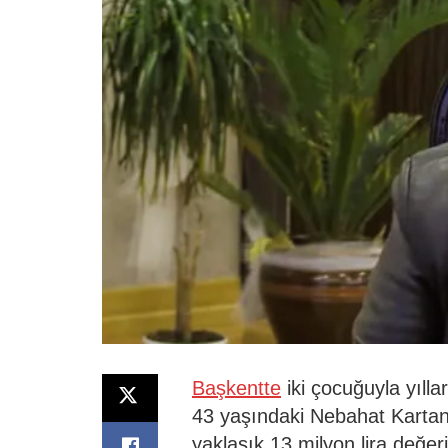
Başkentte
iki çocuğuyla yıll
43 yaşındaki Nebahat Kartan
yaklaşık 13 milyon lira değer