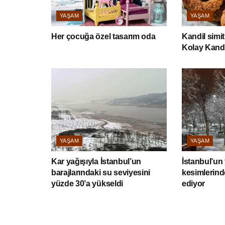
YAŞAM
YAŞAM
Her çocuğa özel tasarım oda
Kandil simiti
Kolay Kandi
YAŞAM
YAŞAM
Kar yağışıyla İstanbul’un
İstanbul’un
barajlarındaki su seviyesini
kesimlerind
yüzde 30’a yükseldi
ediyor