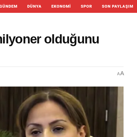
GÜNDEM
DÜNYA
EKONOMI
SPOR
SON PAYLAŞIM
 milyoner olduğunu
A
A