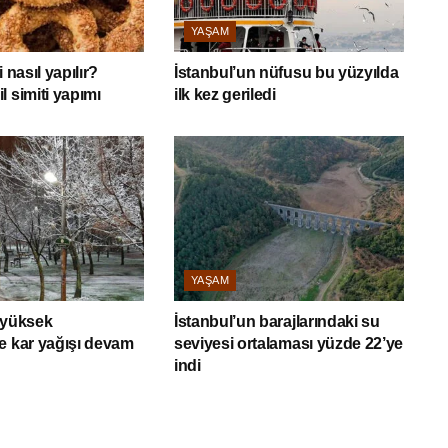
YAŞAM
 nasıl yapılır?
İstanbul’un nüfusu bu yüzyılda
l simiti yapımı
ilk kez geriledi
YAŞAM
 yüksek
İstanbul’un barajlarındaki su
e kar yağışı devam
seviyesi ortalaması yüzde 22’ye
indi