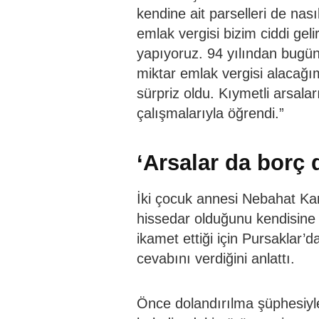
kendine ait parselleri de nas
emlak vergisi bizim ciddi gel
yapıyoruz. 94 yılından bugün
miktar emlak vergisi alacağ
sürpriz oldu. Kıymetli arsala
çalışmalarıyla öğrendi.”
‘Arsalar da borç 
İki çocuk annesi Nebahat Kar
hissedar olduğunu kendisine i
ikamet ettiği için Pursaklar’d
cevabını verdiğini anlattı.
Önce dolandırılma şüphesiyle