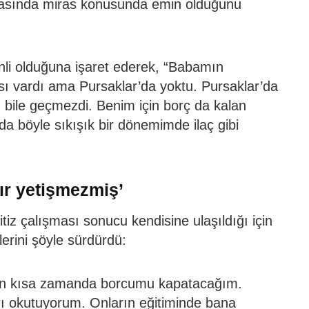
rasında miras konusunda emin olduğunu
nli olduğuna işaret ederek, “Babamın
sı vardı ama Pursaklar’da yoktu. Pursaklar’da
 bile geçmezdi. Benim için borç da kalan
da böyle sıkışık bir dönemimde ilaç gibi
ır yetişmezmiş’
itiz çalışması sonucu kendisine ulaşıldığı için
erini şöyle sürdürdü:
p en kısa zamanda borcumu kapatacağım.
rı okutuyorum. Onların eğitiminde bana