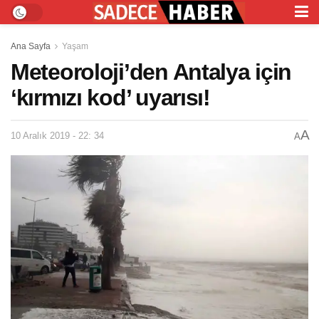
Ana Sayfa
Yaşam
Meteoroloji’den Antalya için
‘kırmızı kod’ uyarısı!
A
10 Aralık 2019 - 22: 34
A