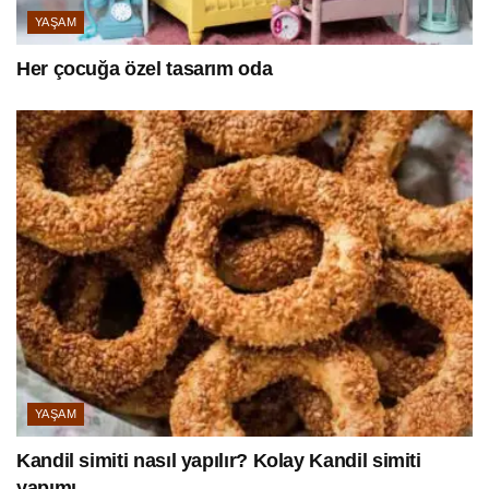
YAŞAM
Her çocuğa özel tasarım oda
YAŞAM
Kandil simiti nasıl yapılır? Kolay Kandil simiti
yapımı