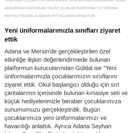
TÜRK HAVA YOLLARI (THY) BÜNYESİNDE GÖREVLİ KABİN MEMURLARI, KENDİ
ARALARINDA KURDUKLARI ‘İYİLİĞE UÇANLAR PLATFORMU’ İLE YARDIMA
MUHTAÇ KİŞİLERE ULAŞARAK İHTİYAÇLARINI KARŞILIYOR.
Yeni üniformalarımızla sınıfları ziyaret
ettik
Adana ve Mersin’de gerçekleştirilen özel
etkinliğe ilişkin değerlendirmede bulunan
platformun kurucularından Güldal ise “Yeni
üniformalarımızla çocuklarımızın sınıflarını
ziyaret ettik. Okul başlangıcı olduğu için sırt
çantalarının içerisinde bulunan kırtasiye seti ve
küçük hediyelerimizle beraber çocuklarımıza
sunumumuzu gerçekleştirdik. Bugün
çocuklarımıza yeni üniformalarımızı ve
havacılığı anlattık. Ayrıca Adana Seyhan