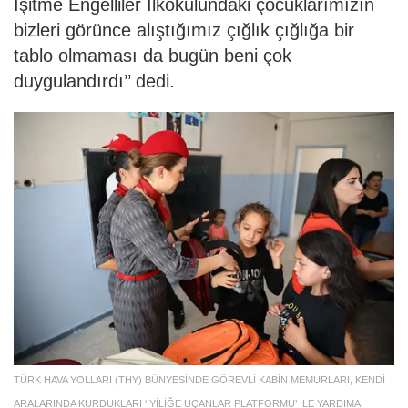
İşitme Engelliler İlkokulundaki çocuklarımızın
bizleri görünce alıştığımız çığlık çığlığa bir
tablo olmaması da bugün beni çok
duygulandırdı’’ dedi.
TÜRK HAVA YOLLARI (THY) BÜNYESİNDE GÖREVLİ KABİN MEMURLARI, KENDİ
ARALARINDA KURDUKLARI ‘İYİLİĞE UÇANLAR PLATFORMU’ İLE YARDIMA