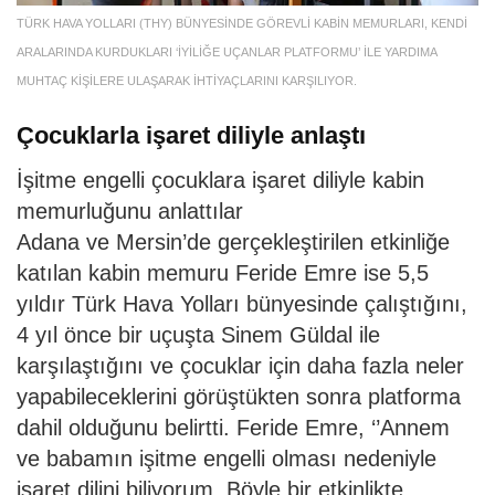
TÜRK HAVA YOLLARI (THY) BÜNYESİNDE GÖREVLİ KABİN MEMURLARI, KENDİ
ARALARINDA KURDUKLARI ‘İYİLİĞE UÇANLAR PLATFORMU’ İLE YARDIMA
MUHTAÇ KİŞİLERE ULAŞARAK İHTİYAÇLARINI KARŞILIYOR.
Çocuklarla işaret diliyle anlaştı
İşitme engelli çocuklara işaret diliyle kabin
memurluğunu anlattılar
Adana ve Mersin’de gerçekleştirilen etkinliğe
katılan kabin memuru Feride Emre ise 5,5
yıldır Türk Hava Yolları bünyesinde çalıştığını,
4 yıl önce bir uçuşta Sinem Güldal ile
karşılaştığını ve çocuklar için daha fazla neler
yapabileceklerini görüştükten sonra platforma
dahil olduğunu belirtti. Feride Emre, ‘’Annem
ve babamın işitme engelli olması nedeniyle
işaret dilini biliyorum. Böyle bir etkinlikte