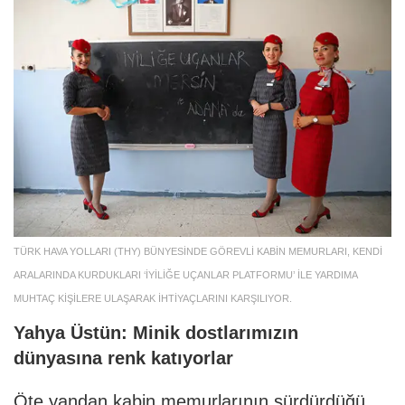
TÜRK HAVA YOLLARI (THY) BÜNYESİNDE GÖREVLİ KABİN MEMURLARI, KENDİ
ARALARINDA KURDUKLARI ‘İYİLİĞE UÇANLAR PLATFORMU’ İLE YARDIMA
MUHTAÇ KİŞİLERE ULAŞARAK İHTİYAÇLARINI KARŞILIYOR.
Yahya Üstün: Minik dostlarımızın
dünyasına renk katıyorlar
Öte yandan kabin memurlarının sürdürdüğü