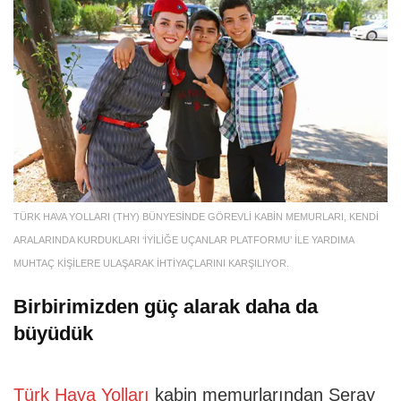
TÜRK HAVA YOLLARI (THY) BÜNYESİNDE GÖREVLİ KABİN MEMURLARI, KENDİ
ARALARINDA KURDUKLARI ‘İYİLİĞE UÇANLAR PLATFORMU’ İLE YARDIMA
MUHTAÇ KİŞİLERE ULAŞARAK İHTİYAÇLARINI KARŞILIYOR.
Birbirimizden güç alarak daha da
büyüdük
Türk Hava Yolları
kabin memurlarından Seray