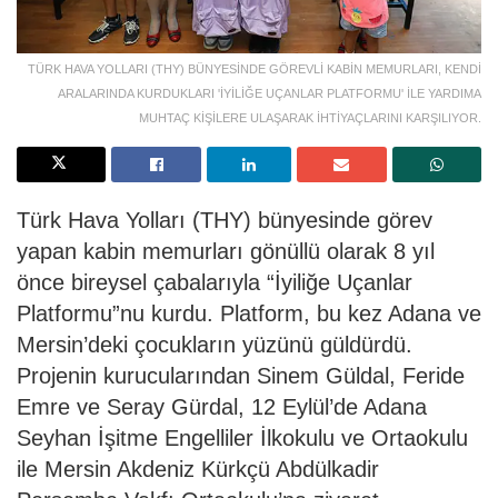
TÜRK HAVA YOLLARI (THY) BÜNYESİNDE GÖREVLİ KABİN MEMURLARI, KENDİ
ARALARINDA KURDUKLARI 'İYİLİĞE UÇANLAR PLATFORMU' İLE YARDIMA
MUHTAÇ KİŞİLERE ULAŞARAK İHTİYAÇLARINI KARŞILIYOR.
Türk Hava Yolları (THY) bünyesinde görev
yapan kabin memurları gönüllü olarak 8 yıl
önce bireysel çabalarıyla “İyiliğe Uçanlar
Platformu”nu kurdu. Platform, bu kez Adana ve
Mersin’deki çocukların yüzünü güldürdü.
Projenin kurucularından Sinem Güldal, Feride
Emre ve Seray Gürdal, 12 Eylül’de Adana
Seyhan İşitme Engelliler İlkokulu ve Ortaokulu
ile Mersin Akdeniz Kürkçü Abdülkadir