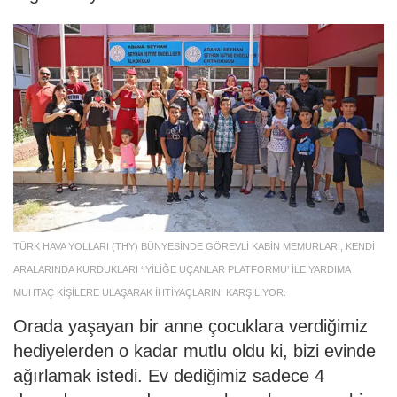
TÜRK HAVA YOLLARI (THY) BÜNYESİNDE GÖREVLİ KABİN MEMURLARI, KENDİ
ARALARINDA KURDUKLARI ‘İYİLİĞE UÇANLAR PLATFORMU’ İLE YARDIMA
MUHTAÇ KİŞİLERE ULAŞARAK İHTİYAÇLARINI KARŞILIYOR.
Orada yaşayan bir anne çocuklara verdiğimiz
hediyelerden o kadar mutlu oldu ki, bizi evinde
ağırlamak istedi. Ev dediğimiz sadece 4