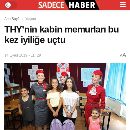
Ana Sayfa
Yaşam
THY’nin kabin memurları bu
kez iyiliğe uçtu
A
14 Eylül 2019 - 11: 29
A