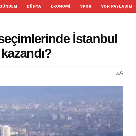
GÜNDEM
DÜNYA
EKONOMI
SPOR
SON PAYLAŞIM
 seçimlerinde İstanbul
 kazandı?
A
A