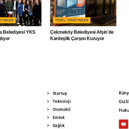
ETIMLER
YEREL YÖNETIMLER
 Belediyesi YKS
Çekmeköy Belediyesi Afşin’de
lıyor
Kardeşlik Çarşısı Kuruyor
Küny
Startup
Teknoloji
Gizl
Otomobil
Huku
Emlak
Sağlık