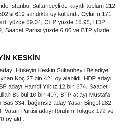
de İstanbul Sultanbeyli’de kayıtlı toplam 212
2’si 619 sandıkta oy kullandı. Oyların 171
k Parti yüzde 59.04, CHP yüzde 15.98, HDP
, Saadet Partisi yüzde 6.06 ve BTP yüzde
YİN KESKİN
 adayı Hüseyin Keskin Sultanbeyli Belediye
Ayhan Koç 27 bin 421 oy alabildi. HDP adayı
BP adayı Hamdi Yıldız 12 bin 674, Saadet
llah Bülbül 10 bin 407, BTP adayı Mustafa
Baş 334, bağımsız aday Yaşar Bingöl 282,
 Vatan Partisi adayı İbrahim Tokgöz 172 ve
 oy aldı.