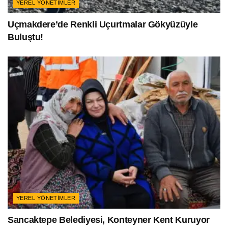
YEREL YÖNETIMLER
Uçmakdere’de Renkli Uçurtmalar Gökyüzüyle
Buluştu!
YEREL YÖNETIMLER
Sancaktepe Belediyesi, Konteyner Kent Kuruyor