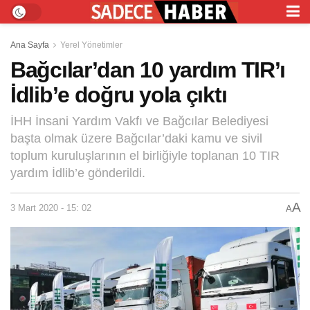
Ana Sayfa
Yerel Yönetimler
Bağcılar’dan 10 yardım TIR’ı
İdlib’e doğru yola çıktı
İHH İnsani Yardım Vakfı ve Bağcılar Belediyesi
başta olmak üzere Bağcılar’daki kamu ve sivil
toplum kuruluşlarının el birliğiyle toplanan 10 TIR
yardım İdlib’e gönderildi.
A
3 Mart 2020 - 15: 02
A