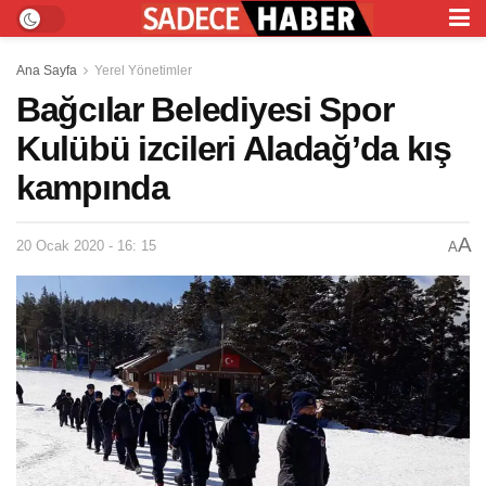
Ana Sayfa
Yerel Yönetimler
Bağcılar Belediyesi Spor
Kulübü izcileri Aladağ’da kış
kampında
A
20 Ocak 2020 - 16: 15
A