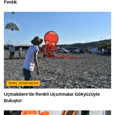
Fındık
YEREL YÖNETIMLER
Uçmakdere’de Renkli Uçurtmalar Gökyüzüyle
Buluştu!