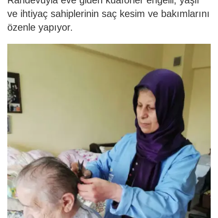
Randevuyla eve giden kuaförler engelli, ya
ş
lı
ve ihtiyaç sahiplerinin saç kesim ve bakımlarını
özenle yapıyor.