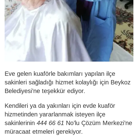
Eve gelen kuaförle bakımları yapılan ilçe
sakinleri sa
ğ
ladı
ğ
ı hizmet kolaylı
ğ
ı için Beykoz
Belediyesi’ne te
ş
ekkür ediyor.
Kendileri ya da yakınları için evde kuaför
hizmetinden yararlanmak isteyen ilçe
sakinlerinin
444 66 61
No’lu Çözüm Merkezi’ne
müracaat etmeleri gerekiyor.