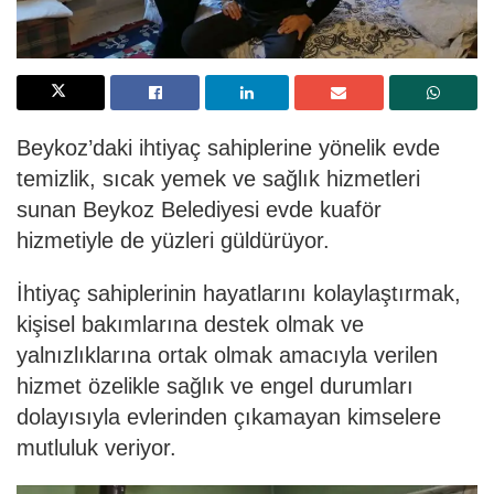
Beykoz’daki ihtiyaç sahiplerine yönelik evde
temizlik, sıcak yemek ve sa
ğ
lık hizmetleri
sunan Beykoz Belediyesi evde kuaför
hizmetiyle de yüzleri güldürüyor.
İ
htiyaç sahiplerinin hayatlarını kolayla
ş
tırmak,
ki
ş
isel bakımlarına destek olmak ve
yalnızlıklarına ortak olmak amacıyla verilen
hizmet özelikle sa
ğ
lık ve engel durumları
dolayısıyla evlerinden çıkamayan kimselere
mutluluk veriyor.