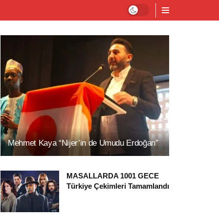
Mehmet Kaya “Nijer’in de Umudu Erdoğan”
MASALLARDA 1001 GECE
Türkiye Çekimleri Tamamlandı