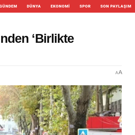
GÜNDEM
DÜNYA
EKONOMI
SPOR
SON PAYLAŞIM
nden ‘Birlikte
A
A