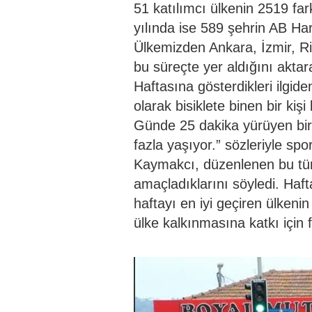
51 katılımcı ülkenin 2519 far
yılında ise 589 şehrin AB Har
Ülkemizden Ankara, İzmir, Riz
bu süreçte yer aldığını aktar
Haftasına gösterdikleri ilgid
olarak bisiklete binen bir ki
Günde 25 dakika yürüyen bir 
fazla yaşıyor.” sözleriyle spo
Kaymakcı, düzenlenen bu tür e
amaçladıklarını söyledi. Haft
haftayı en iyi geçiren ülkeni
ülke kalkınmasına katkı için fo