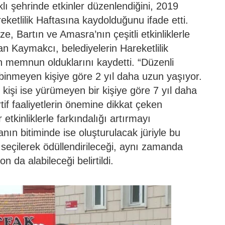
klı şehrinde etkinler düzenlendiğini, 2019
eketlilik Haftasına kaydolduğunu ifade etti.
e, Bartın ve Amasra’nın çeşitli etkinliklerle
an Kaymakcı, belediyelerin Hareketlilik
en memnun olduklarını kaydetti. “Düzenli
şi binmeyen kişiye göre 2 yıl daha uzun yaşıyor.
kişi ise yürümeyen bir kişiye göre 7 yıl daha
rtif faaliyetlerin önemine dikkat çeken
tkinliklerle farkındalığı artırmayı
anın bitiminde ise oluşturulacak jüriyle bu
n seçilerek ödüllendirileceği, aynı zamanda
n da alabileceği belirtildi.