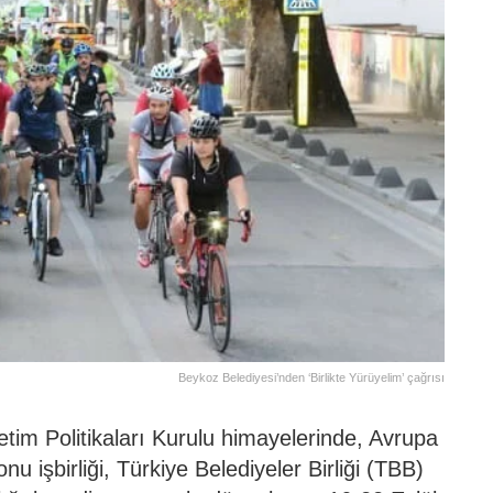
Beykoz Belediyesi’nden ‘Birlikte Yürüyelim’ çağrısı
im Politikaları Kurulu himayelerinde, Avrupa
nu işbirliği, Türkiye Belediyeler Birliği (TBB)