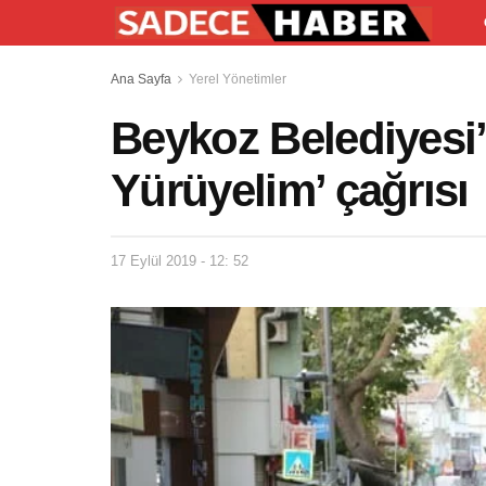
Ana Sayfa
Yerel Yönetimler
Beykoz Belediyesi’
Yürüyelim’ çağrısı
17 Eylül 2019 - 12: 52