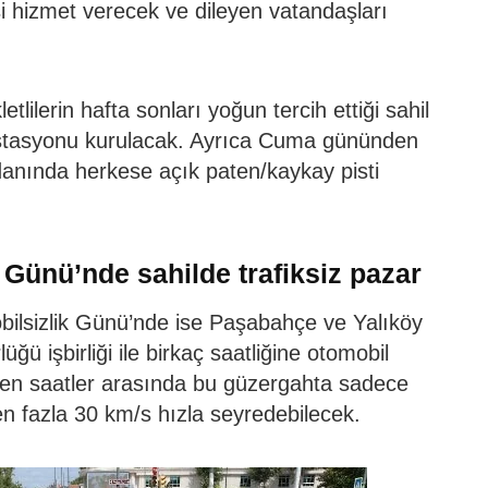
si hizmet verecek ve dileyen vatandaşları
etlilerin hafta sonları yoğun tercih ettiği sahil
 istasyonu kurulacak. Ayrıca Cuma gününden
anında herkese açık paten/kaykay pisti
Günü’nde sahilde trafiksiz pazar
ilsizlik Günü’nde ise Paşabahçe ve Yalıköy
ü işbirliği ile birkaç saatliğine otomobil
lenen saatler arasında bu güzergahta sadece
 en fazla 30 km/s hızla seyredebilecek.