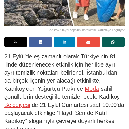
Kadıköy 'Haydi Yapalım' hareketine katılmaya çağırıyor
21 Eylül’de eş zamanlı olarak Türkiye’nin 81
ilinde düzenlenecek etkinlik için her ilde ayrı
ayrı temizlik noktaları belirlendi. İstanbul’dan
da birçok ilçenin yer alacağı etkinlikte,
Kadıköy’den Yoğurtçu Parkı ve
Moda
sahili
gönüllülerin desteği ile temizlenecek. Kadıköy
Belediyesi
de 21 Eylül Cumartesi saat 10.00’da
başlayacak etkinliğe “Haydi Sen de Katıl
Kadıköy” sloganıyla çevreye duyarlı herkesi
davet ediyor.