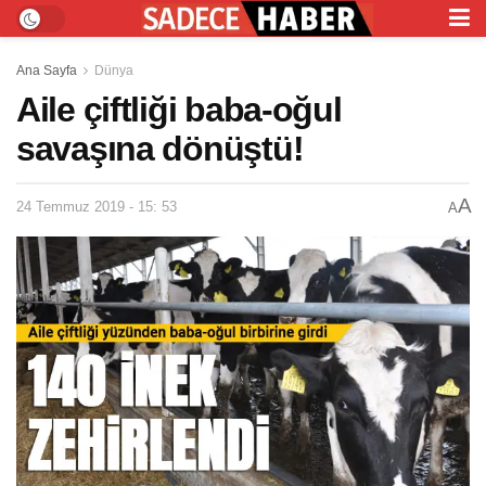
Ana Sayfa
Dünya
Aile çiftliği baba-oğul
savaşına dönüştü!
A
24 Temmuz 2019 - 15: 53
A