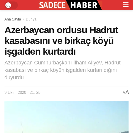
Ana Sayfa
Dünya
Azerbaycan ordusu Hadrut
kasabasını ve birkaç köyü
işgalden kurtardı
Azerbaycan Cumhurbaşkanı İlham Aliyev, Hadrut
kasabası ve birkaç köyün işgalden kurtarıldığını
duyurdu.
A
9 Ekim 2020 - 21: 25
A