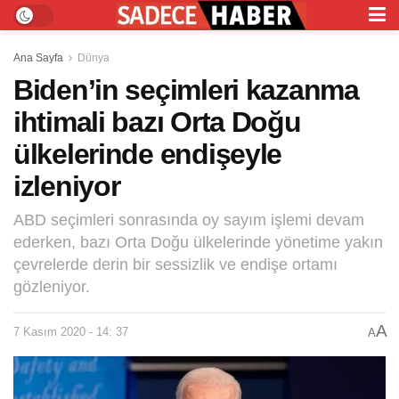
Ana Sayfa
Dünya
Biden’in seçimleri kazanma
ihtimali bazı Orta Doğu
ülkelerinde endişeyle
izleniyor
ABD seçimleri sonrasında oy sayım işlemi devam
ederken, bazı Orta Doğu ülkelerinde yönetime yakın
çevrelerde derin bir sessizlik ve endişe ortamı
gözleniyor.
A
7 Kasım 2020 - 14: 37
A