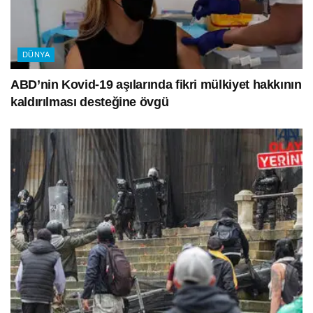
DÜNYA
ABD’nin Kovid-19 aşılarında fikri mülkiyet hakkının
kaldırılması desteğine övgü