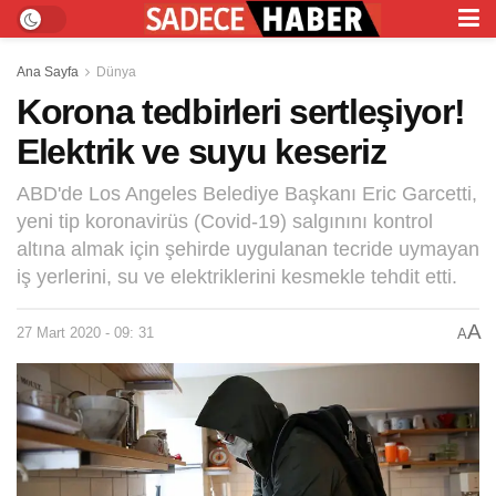
Ana Sayfa
Dünya
Korona tedbirleri sertleşiyor!
Elektrik ve suyu keseriz
ABD'de Los Angeles Belediye Başkanı Eric Garcetti,
yeni tip koronavirüs (Covid-19) salgınını kontrol
altına almak için şehirde uygulanan tecride uymayan
iş yerlerini, su ve elektriklerini kesmekle tehdit etti.
A
27 Mart 2020 - 09: 31
A