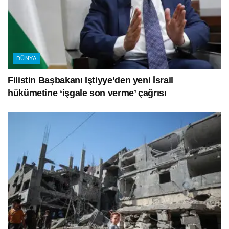
DÜNYA
Filistin Başbakanı Iştiyye’den yeni İsrail
hükümetine ‘işgale son verme’ çağrısı