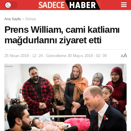
Ana Sayfa
Dünya
Prens William, cami katliamı
mağdurlarını ziyaret etti
A
25 Nisan 2019 - 12: 24 - Güncelleme 30 Mayıs 2019 - 02: 09
A