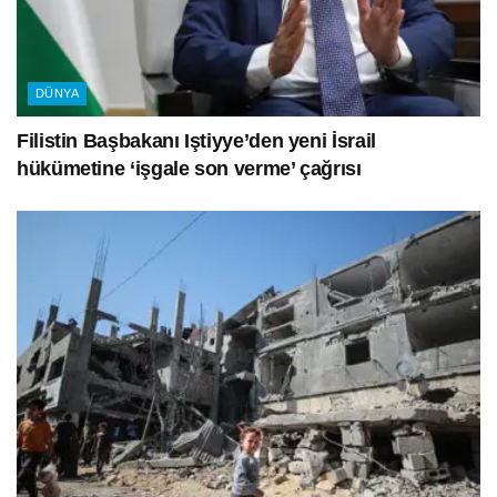
DÜNYA
Filistin Başbakanı Iştiyye’den yeni İsrail
hükümetine ‘işgale son verme’ çağrısı