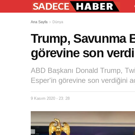
Ana Sayfa
Dünya
Trump, Savunma B
görevine son verdi
ABD Başkanı Donald Trump, Twi
Esper'in görevine son verdiğini aç
9 Kasım 2020 - 23: 28