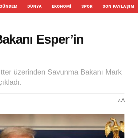
GÜNDEM
DÜNYA
EKONOMI
SPOR
SON PAYLAŞIM
akanı Esper’in
tter üzerinden Savunma Bakanı Mark
ıkladı.
A
A