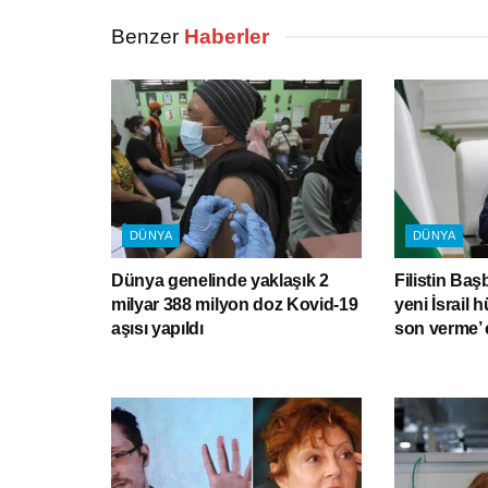
Benzer
Haberler
DÜNYA
DÜNYA
Dünya genelinde yaklaşık 2
Filistin Baş
milyar 388 milyon doz Kovid-19
yeni İsrail 
aşısı yapıldı
son verme’ 