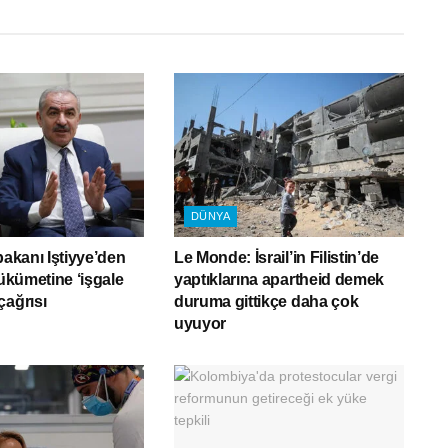
DÜNYA
bakanı Iştiyye’den
Le Monde: İsrail’in Filistin’de
hükümetine ‘işgale
yaptıklarına apartheid demek
çağrısı
duruma gittikçe daha çok
uyuyor