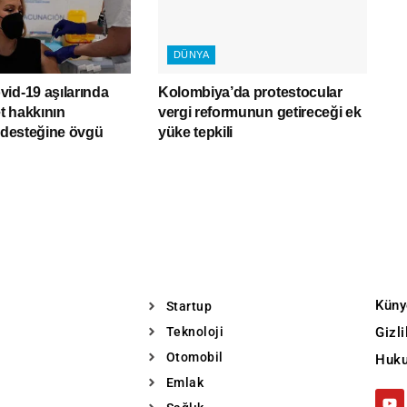
DÜNYA
id-19 aşılarında
Kolombiya’da protestocular
et hakkının
vergi reformunun getireceği ek
ı desteğine övgü
yüke tepkili
Küny
Startup
Teknoloji
Gizl
Otomobil
Huku
Emlak