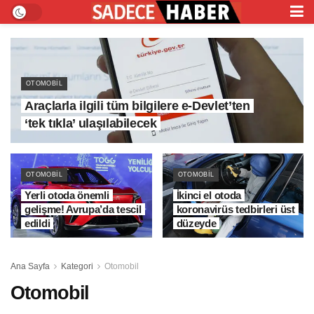
OTOMOBIL
Araçlarla ilgili tüm bilgilere e-Devlet’ten
‘tek tıkla’ ulaşılabilecek
OTOMOBIL
OTOMOBIL
Yerli otoda önemli
İkinci el otoda
gelişme! Avrupa’da tescil
koronavirüs tedbirleri üst
edildi
düzeyde
Ana Sayfa
Kategori
Otomobil
Otomobil