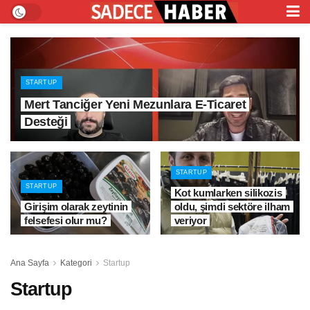
STARTUP
Mert Tanciğer Yeni Mezunlara E-Ticaret
Desteği
STARTUP
STARTUP
Kot kumlarken silikozis
Girişim olarak zeytinin
oldu, şimdi sektöre ilham
felsefesi olur mu?
veriyor
Ana Sayfa
Kategori
Startup
Startup