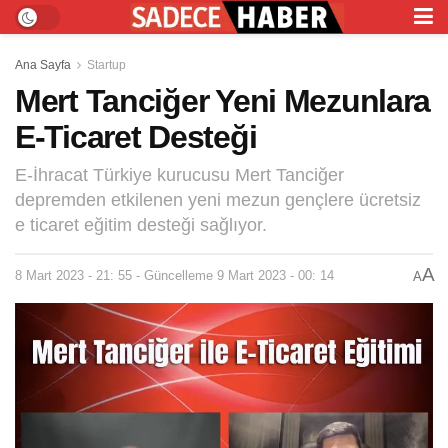
Ana Sayfa
Startup
Mert Tanciğer Yeni Mezunlara
E-Ticaret Desteği
E-İhracat Türkiye kurucusu Mert Tanciğer
depremden etkilenen yeni mezun gençlere ücretsiz
e ticaret eğitim desteği sağlıyor.
A
8 Mart 2023 - 21: 55 - Güncelleme 9 Mart 2023 - 00: 14
A